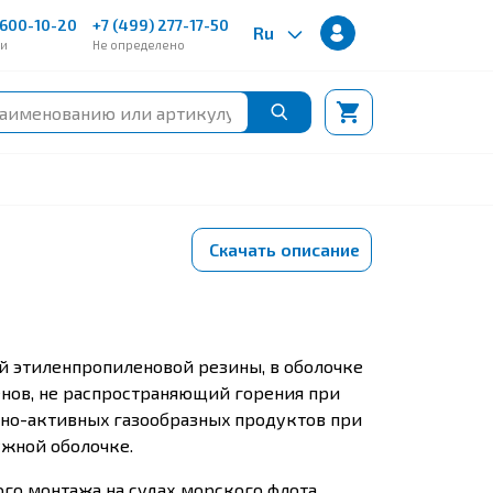
600-10-20
+7 (499) 277-17-50
Ru
ии
Не определено
Скачать описание
ой этиленпропиленовой резины, в оболочке
нов, не распространяющий горения при
но-активныx газообразныx продуктов при
ужной оболочке.
го монтажа на судах морского флота