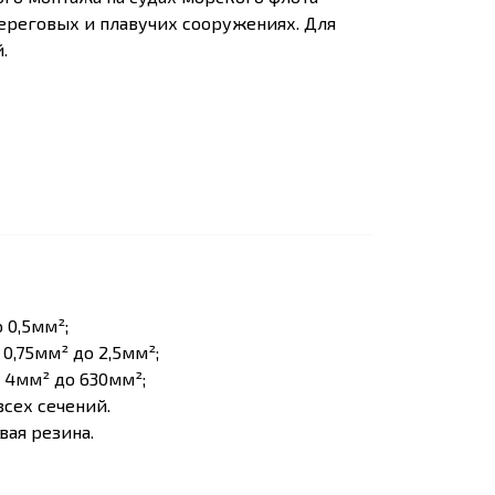
береговых и плавучих сооружениях. Для
.
 0,5мм²;
 0,75мм² до 2,5мм²;
т 4мм² до 630мм²;
всех сечений.
вая резина.