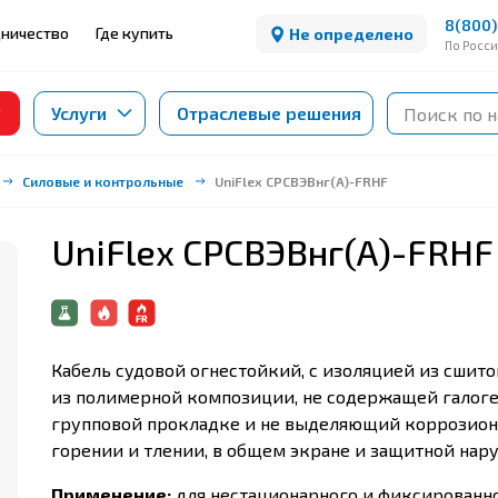
8(800)
ничество
Где купить
Не определено
По Росс
Услуги
Отраслевые решения
Силовые и контрольные
UniFlex СРСВЭВнг(А)-FRHF
UniFlex СРСВЭВнг(А)-FRHF
Кабель судовой огнестойкий, с изоляцией из сшит
из полимерной композиции, не содержащей галоге
групповой прокладке и не выделяющий коррозион
горении и тлении, в общем экране и защитной нар
Применение:
для нестационарного и фиксированно