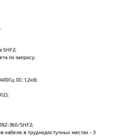
.
а SHF2;
та по запросу.
00Гц; DC: 1,2кВ;
12);
0092-360/SHF2;
 кабеля; в труднодоступных местах - 3