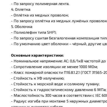
- По запросу полимерная лента.
4. Оплетка:
- Оплётка из медных проволок;
- По запросу оплётка из медных лужёных проволок
5. Оболочка:
- Полиолефин типа SHF1;
- По запросу сшитая безгалогенная композиция тип
- По умолчанию цвет оболочки – чёрный, другие цве
Основные характеристики:
-
Номинальное напряжение: AC: 0,6/1кВ частотой до 4
-
Сопротивление изоляции не менее 1000 МОм;
-
Класс пожарной опасности П1б.8.1.2.1 (ГОСТ 31565-20
-
Стойкость к УФ излучению;
-
Стойкость к морской воде и соляному туману;
-
Стойкость к гидростатическому давлению 6 МПа;
-
Маслостойкость 300 часов в соответствии с IEC 6
-
Радиус изгиба при монтаже 5 наружных диаметров
наружных диаметра кабеля;