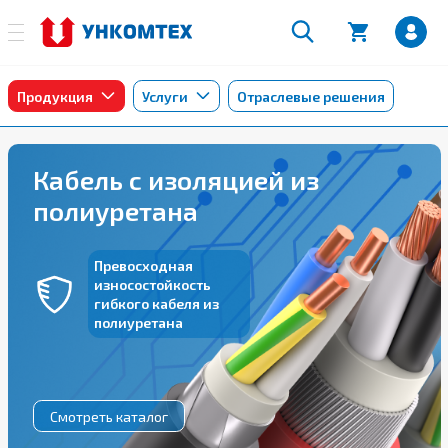
Продукция
Услуги
Отраслевые решения
Кабель с изоляцией из
полиуретана
Превосходная
износостойкость
гибкого кабеля из
полиуретана
Смотреть каталог