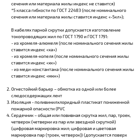
сечения или материала жилы индекс не ставится)
*5 класса гибкости по ГОСТ 22483 (после номинального
сечения или материала жилы ставится индекс «-5кл»);
В кабелях парной скрутки допускается изготовление
токопроводящих жил по ГОСТ 1790 и ГОСТ 1791:
- из хромеля-алюмеля (после номинального сечения жилы
ставится индекс «ха»)
- из хромеля-копеля (после номинального сечения жилы
ставится индекс «хк»)
- из меди-константана (после номинального сечения жилы
ставится индекс «мкн»)
Огнестойкий барьер – обмотка из одной или более
слюдосодержащих лент
Изоляция - поливинилхлоридный пластикат пониженной
пожарной опасности (PVC
Сердечник – общая или повивная скрутка жил, пар, троек,
четверок (четверки из пар или звездной скруткой)
(цифровая маркировка жил; цифровая и цветовая
маркировка пар (троек, четверок)) (допускается поверх