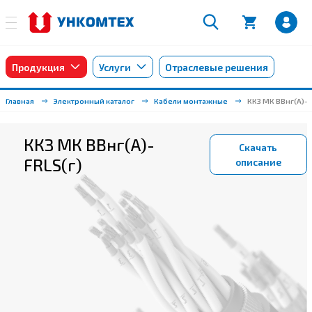
Продукция
Услуги
Отраслевые решения
Главная
Электронный каталог
Кабели монтажные
ККЗ МК ВВнг(А)-F
ККЗ МК ВВнг(А)-
Скачать
FRLS(г)
описание