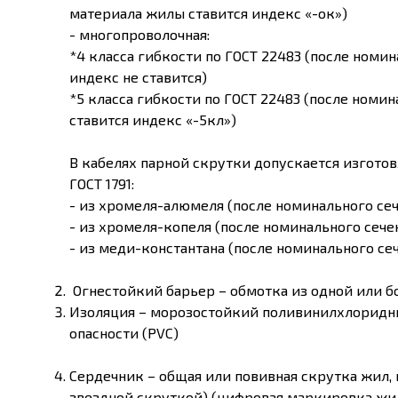
материала жилы ставится индекс «-ок»)
- многопроволочная:
*4 класса гибкости по ГОСТ 22483 (после номи
индекс не ставится)
*5 класса гибкости по ГОСТ 22483 (после номи
ставится индекс «-5кл»)
В кабелях парной скрутки допускается изгото
ГОСТ 1791:
- из хромеля-алюмеля (после номинального сеч
- из хромеля-копеля (после номинального сече
- из меди-константана (после номинального се
Огнестойкий барьер – обмотка из одной или 
Изоляция – морозостойкий поливинилхлоридн
опасности (PVC)
Сердечник – общая или повивная скрутка жил, п
звездной скруткой) (цифровая маркировка жил