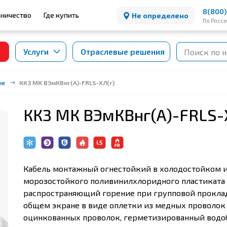
8(800)
ничество
Где купить
Не определено
По Росс
Услуги
Отраслевые решения
ые
ККЗ МК ВЭмКВнг(А)-FRLS-ХЛ(г)
ККЗ МК ВЭмКВнг(А)-FRLS-
Кабель монтажный огнестойкий в холодостойком и
морозостойкого поливинилхлоридного пластиката 
распространяющий горение при групповой проклад
общем экране в виде оплетки из медных проволок 
оцинкованных проволок, герметизированный во