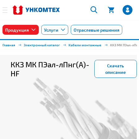
Продукция
Услуги
Отраслевые решения
Главная
Электронный каталог
Кабели монтажные
ККЗ МК ПЭал-лПн
ККЗ МК ПЭал-лПнг(А)-
Скачать
HF
описание