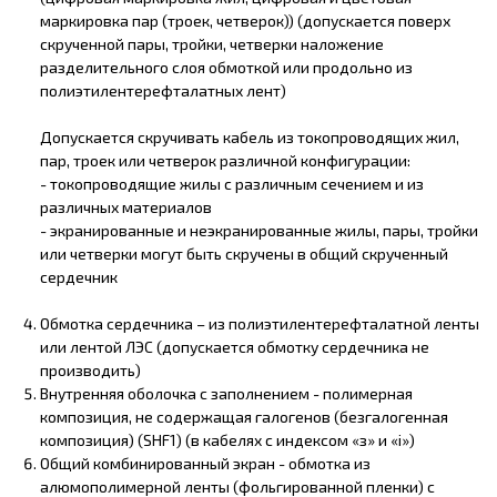
маркировка пар (троек, четверок)) (допускается поверх
скрученной пары, тройки, четверки наложение
разделительного слоя обмоткой или продольно из
полиэтилентерефталатных лент)
Допускается скручивать кабель из токопроводящих жил,
пар, троек или четверок различной конфигурации:
- токопроводящие жилы с различным сечением и из
различных материалов
- экранированные и неэкранированные жилы, пары, тройки
или четверки могут быть скручены в общий скрученный
сердечник
Обмотка сердечника – из полиэтилентерефталатной ленты
или лентой ЛЭС (допускается обмотку сердечника не
производить)
Внутренняя оболочка с заполнением - полимерная
композиция, не содержащая галогенов (безгалогенная
композиция) (SHF1) (в кабелях с индексом «з» и «i»)
Общий комбинированный экран - обмотка из
алюмополимерной ленты (фольгированной пленки) с