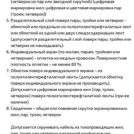
(четверки из пар или звездной скруткой) (цифровая
маркировка жил; цифровая и цветовая маркировка пар
(троек, четверок))
Разделительный слой поверх пары, тройки или четверки -
обмоткой или продольно из полиэтилентерефталатных лент
или обмоткой из одной или двух слюдосодержащих лент
(допускается разделительный слой поверх пары, тройки или
четверки не накладывать)
Индивидуальный экран (по жилам, парам, тройкам или
четверкам) - оплетка из медных проволок. Поверхностная
плотность оплетки – не менее 60 %
Обмотка поверх индивидуального экрана – из
полиэтилентерефталатной ленты (допускается обмотку
поверх индивидуального экрана не производить).
Допускается цифровая маркировка жил (пар, троек,
четверок) поверх полиэтилентерефталатной ленты (при ее
наличии)
Сердечник – общая или повивная скрутка экранированных
жил, пар, троек, четверок
Допускается скручивать кабель из токопроводящих жил,
пар, троек или четверок различной конфигурации: