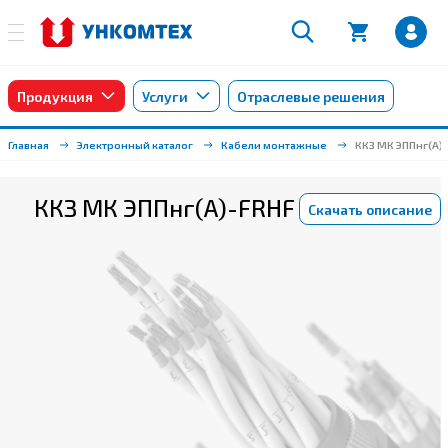
Продукция
Услуги
Отраслевые решения
Главная
Электронный каталог
Кабели монтажные
ККЗ МК ЭППнг(А)
ККЗ МК ЭППнг(А)-FRHF
Скачать описание