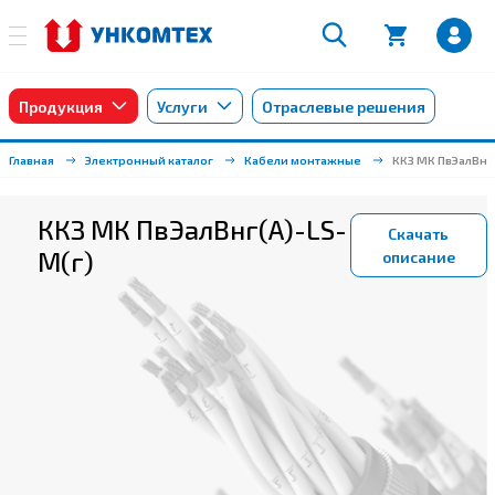
Продукция
Услуги
Отраслевые решения
Главная
Электронный каталог
Кабели монтажные
ККЗ МК ПвЭалВнг
ККЗ МК ПвЭалВнг(А)-LS-
Скачать
М(г)
описание