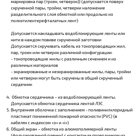
маркировка пар (троек, четверок)) (допускается поверх
скрученной пары, тройки, четверки наложение
разделительного слоя обмоткой или продольно из
полиэтилентерефталатных лент)
Допускается накладывать водоблокирующие ленты или
нити в каждом повиве скрученной заготовки
Допускается скручивать кабель из токопроводящих жил,
пар, троек или четверок различной конфигурации:
- токопроводящие жилы с различным сечением и из
различных материалов
- экранированные и неэкранированные жилы, пары, тройки
или четверки могут быть скручены в общий скрученный
сердечник
Обмотка сердечника – из водоблокирующей ленты.
Допускается обмотка сердечника лентой ЛЭС
Внутренняя оболочка с заполнением - поливинилхлоридный
пластикат пониженной пожарной опасности (PVC) (в
кабелях с индексом «з» и «i»)
Общий экран – обмотка из алюмополимерной ленты
(фольгированной пленки) с контактным проводником из