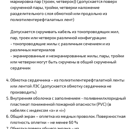
маркировка пар (троек, четверок)) (допускается поверх
скрученной пары, тройки, четверки наложение
разделительного слоя обмоткой или продольно из
полиэтилентерефталатных лент)
Допускается скручивать кабель из токопроводящих жил,
пар, троек или четверок различной конфигурации:
- токопроводящие жилы с различным сечением и из
различных материалов
- экранированные и неэкранированные жилы, пары, тройки
или четверки могут быть скручены в общий скрученный
сердечник
Обмотка сердечника – из полиэтилентерефталатной ленты
или лентой ЛЭС (допускается обмотку сердечника не
производить)
Внутренняя оболочка с заполнением - поливинилхлоридный
пластикат пониженной пожарной опасности (PVC) (в
кабелях с индексом «з» и «i»)
Общий экран – оплетка из медных проволок. Поверхностная
плотность оплетки – не менее 60 %
Обмотка поверх общего экрана – из