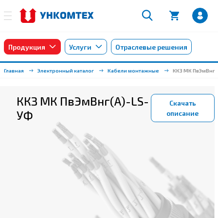
Продукция
Услуги
Отраслевые решения
Главная
Электронный каталог
Кабели монтажные
ККЗ МК ПвЭмВнг(
ККЗ МК ПвЭмВнг(А)-LS-
Скачать
УФ
описание