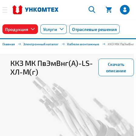
Продукция
Услуги
Отраслевые решения
Главная
Электронный каталог
Кабели монтажные
ККЗ МК ПвЭмВнг(
ККЗ МК ПвЭмВнг(А)-LS-
Скачать
ХЛ-М(г)
описание