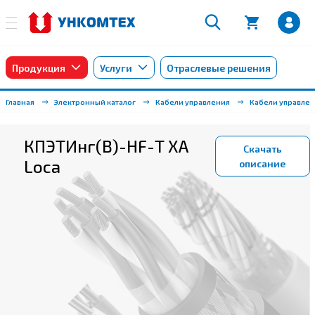
Продукция
Услуги
Отраслевые решения
Главная
Электронный каталог
Кабели управления
Кабели управле
КПЭТИнг(B)-HF-Т ХА
Скачать
Loca
описание