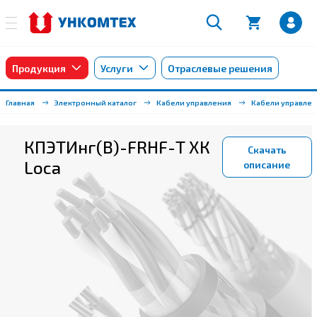
Продукция
Услуги
Отраслевые решения
Главная
Электронный каталог
Кабели управления
Кабели управле
КПЭТИнг(B)-FRHF-Т ХК
Скачать
Loca
описание