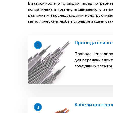
В зависимости от стоящих перед потребит
полиэтилена, в
том числе сшиваемого, эти
различными последующими конструктивным
металлические, любые стоящие задачи ста
Провода неизо
1
Провода неизолиро
для передачи элек
воздушных электрич
атмосфере воздуха т
условии содержани
сернистого газа не 
мг/м3) на суше вс
районов по ГОСТ 15
кроме ТВ и ТС.
Кабели контро
3