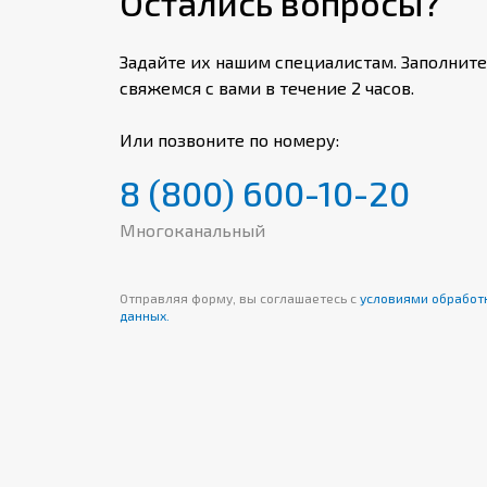
Остались вопросы?
по классификации НП-001
заполнением межжи
Задайте их нашим специалистам. Заполните
(с индексом «з») и
свяжемся с вами в течение 2 часов.
в искро-взрывобез
индексом «i») могу
Или позвоните по номеру:
взрывоопасных зона
отсутствии опасно
8 (800) 600-10-20
повреждений и во 
класса 0, 1 и 2 при
Многоканальный
защите кабелей.
Отправляя форму, вы соглашаетесь с
условиями обработ
данных.