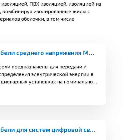
изоляцией, ПВХ изоляцией, изоляцией из
, комбинируя изолированные жилы с
риалов оболочки, в том числе
Кабели среднего напряжения MV (6-35кВ)
бели предназначены для передачи и
спределения электрической энергии в
ационарных установках на номинальное
ременное напряжение 6, 10, 20 и 35 кВ
минальной частотой 50 Гц для сетей с
землённой и изолированной нейтралью.
Кабели для систем цифровой связи (LAN)