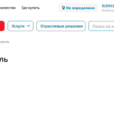
8(800)
ничество
Где купить
Не определено
По Росс
Услуги
Отраслевые решения
трасль
ль