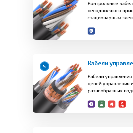
Контрольные кабел
неподвижного прис
стационарным элек
аппаратам, сборка
электрических ра
устройств с номи
напряжением до 660
или постоянным нап
Кабели управл
5
Кабели управления
цепей управления и
разнообразных по
неподвижных устан
от 250 до 1000 В час