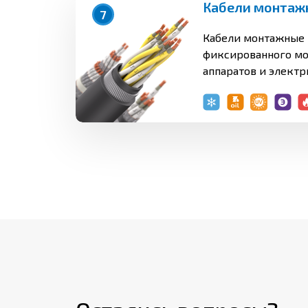
Кабели монтаж
7
Кабели монтажные 
фиксированного мо
аппаратов и электр
соединения электр
электротехническо
для монтажа комму
работающих при н
напряжении до 100
переменного тока ч
1500 В постоянного 
общепромышленног
числе для примене
средах, а также на
метрополитена. До
монтажных кабелей
станциях (АС), в то
гермозоны АС в сис