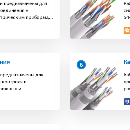
и предназначены для
Ка
оединения к
си
трическим приборам,
54
м зажимов
11
спределительных
пр
нальным переменным
МГ
 В частотой до 100 Гц
на
ряжением до 1000 В.
то
эк
ения
6
по
ат
 предназначены для
Ка
кл
 контроля в
пр
движных и
ра
овках при напряжении
ис
тоты до 1000 Гц.
ра
на