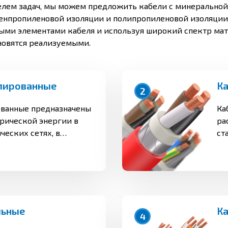
елем задач, мы можем предложить кабели с минеральной 
ленпропиленовой изоляции и полипропиленовой изоляции
и элементами кабеля и используя широкий спектр мате
новятся реализуемыми.
лированные
2
ванные предназначены
Ка
трической энергии в
ра
еских сетях, в
ст
ипов I и II при
пе
я в атмосфере
но
более 150 мг/м2 сут (1.5
за
ех макроклиматических
150 исполнения УХЛ,
льные
4