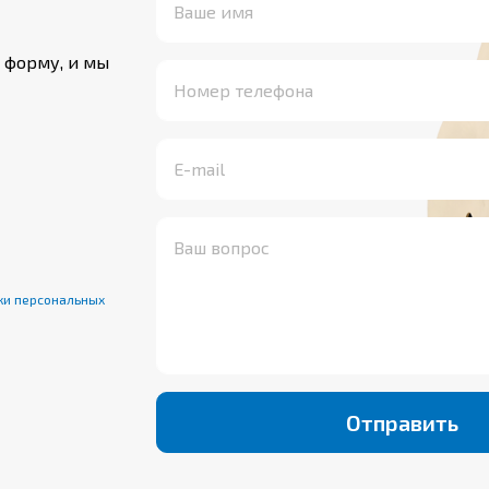
. Кабели с
льного пространства
 форму, и мы
 экранированные кабели
опасном исполнении (с
т прокладываться во
х класса 1 и 2 при
сти механических
взрывоопасных зонах
 осуществлении мер по
ки персональных
Отправить