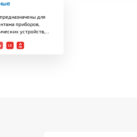
ные
предназначены для
нтажа приборов,
ических устройств,
онной и
й аппаратуры, а также
тационных аппаратов,
оминальном
0 В включительно
астотой до 400 Гц или
тока для
о применения, в том
ния во взрывоопасных
 объектах
пускается применение
 и на атомных
м числе внутри
темах АС классов 2 и 3