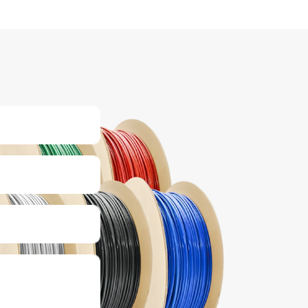
щепромышленного применения, в том
сле для применения во взрывоопасных
едах, а также на объектах
трополитена. Допускается применение
нтажных кабелей и на атомных
анциях (АС), в том числе внутри
рмозоны АС в системах АС классов 2 и 3
классификации НП-001. Кабели с
полнением межжильного пространства
 индексом «з») и экранированные кабели
искро-взрывобезопасном исполнении (с
дексом «i») могут прокладываться во
рывоопасных зонах класса 1 и 2 при
сутствии опасности механических
вреждений и во взрывоопасных зонах
асса 0, 1 и 2 при осуществлении мер по
щите кабелей.