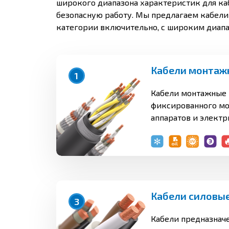
широкого диапазона характеристик для ка
безопасную работу. Мы предлагаем кабели
категории включительно, с широким диапаз
Кабели монтаж
1
Кабели монтажные 
фиксированного мо
аппаратов и электр
соединения электр
электротехническо
для монтажа комму
работающих при н
напряжении до 100
переменного тока ч
Кабели силовы
3
1500 В постоянного 
общепромышленног
Кабели предназнач
числе для примене