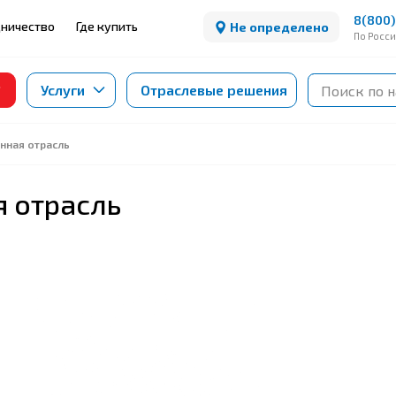
8(800)
ничество
Где купить
Не определено
По Росс
Услуги
Отраслевые решения
нная отрасль
 отрасль