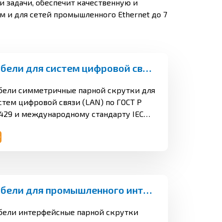
 задачи, обеспечит качественную и
 и для сетей промышленного Ethernet до 7
Кабели для систем цифровой связи (LAN)
бели симметричные парной скрутки для
стем цифровой связи (LAN) по ГОСТ Р
429 и международному стандарту IEC
801 предназначены для стационарной
окладки с параметрами передачи до 600
ц (категории 5е, 6 и 7) при рабочем
пряжении не более 145 В переменного
ка частотой 50 Гц, в том числе для
сплуатации в технологических
Кабели для промышленного интерфейса RS-485
мещениях вне герметичной оболочки
омных станций класса 4 по
бели интерфейсные парной скрутки
ассификации НП-001.