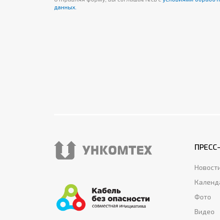
ГОСТ IEC 60079-14 
данных.
по защите кабелей.
ПРЕСС
Новост
Календ
Фото
Видео