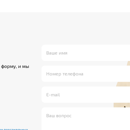
 контроля и связи в
об
рной прокладки внутри
чи
 и на объектах
ср
ой опасности, которые
ме
работоспособность в
мо
течение не менее 180
ст
ном переменном
ге
 В включительно
по 
астотой 50 Гц. Кабели
за
 форму, и мы
я общепромышленного
(с
числе для применения
в 
редах, а также в
ин
ных линиях. Кабели с
вз
т прокладываться во
от
х класса l и 2 по ГОСТ
по
тсутствии опасности
кл
еждений и во
за
 класса 0, 1 и 2 по
ки персональных