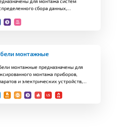
едназначены для монтажа систем
спределенного сбора данных,
пользующих стандарты RS-485, Profibus,
ботающих при номинальном
пряжении до 300 В переменного тока.
абели монтажные
бели монтажные предназначены для
ксированного монтажа приборов,
паратов и электрических устройств,
единения электронной и
ектротехнической аппаратуры, а также
я монтажа коммутационных аппаратов,
ботающих при номинальном
пряжении до 1000 В включительно
ременного тока частотой до 400 Гц или
00 В постоянного тока для