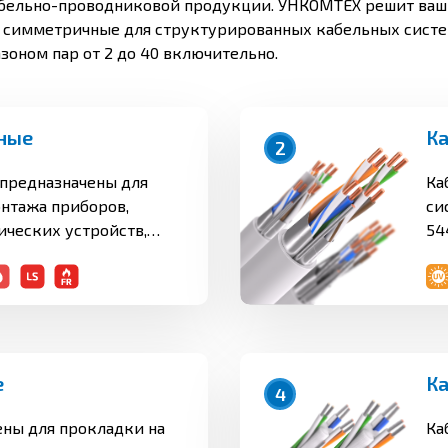
бельно-проводниковой продукции. УНКОМТЕХ решит ваши
 симметричные для структурированных кабельных систем
оном пар от 2 до 40 включительно.
ные
2
предназначены для
Ка
нтажа приборов,
си
ических устройств,
54
онной и
11
й аппаратуры, а также
пр
тационных аппаратов,
МГ
оминальном
на
0 В включительно
то
астотой до 400 Гц или
эк
е
4
тока для
по
о применения, в том
ат
ены для прокладки на
Ка
ния во взрывоопасных
кл