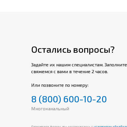
систем управления,
условиях стациона
зданий, сооружений
повышенной пожарн
должны сохранять 
условиях пожара в 
мин, при номиналь
Остались вопросы?
напряжении до 300
переменного тока ч
Задайте их нашим специалистам. Заполните
предназначены дл
свяжемся с вами в течение 2 часов.
применения, в том 
во взрывоопасных с
Или позвоните по номеру:
огнестойких кабель
индексом «з» могу
8 (800) 600-10-20
взрывоопасных зона
IEC 60079-14 при о
Многоканальный
механических повр
взрывоопасных зонах
Отправляя форму, вы соглашаетесь с
условиями обработ