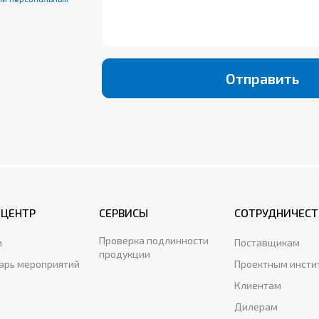
при осуществлении мер
Отправить
-ЦЕНТР
СЕРВИСЫ
СОТРУДНИЧЕСТ
Проверка подлинности
и
Поставщикам
продукции
арь мероприятий
Проектным инсти
Клиентам
Дилерам