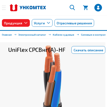
Продукция
Услуги
Отраслевые решения
Главная
Электронный каталог
Кабели судовые
Силовые и контрол
UniFlex СРСВнг(А)-HF
Скачать описание