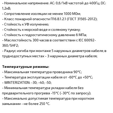
-
Номинальное напряжение: AC: 0,6/1кВ частотой до 400Гц; DC:
1,2кВ;
-
Сопротивление изоляции не менее 1000 МОм;
-
Класс пожарной опасности П1б.8.1.2.1 (ГОСТ 31565-2012);
-
Стойкость к УФ излучению;
-
Стойкость к морской воде и соляному туману;
-
Стойкость к гидростатическому давлению 6 МПа;
-
Маслостойкость 300 часов в соответствии с IEC 60092-
360/SHF2;
-
Радиус изгиба при монтаже 5 наружных диаметров кабеля; в
труднодоступных местах - 3 наружных диаметра кабеля;
Температурные режимы:
-
Максимальная температура проводника 90°С;
-
Температура эксплуатации кабеля от -60°С до +50°С;
-
WINTERIZATION: -30; -40; -50;
-
Минимальная температура укладки кабеля без
предварительного прогрева -15°С (-30°С по запросу);
-
Максимально допустимая температура при коротком
замыкании - не более 250 °С.