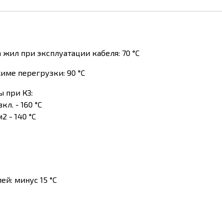
жил при эксплуатации кабеля: 70 °С
име перегрузки: 90 °С
 при КЗ:
л. - 160 °С
м2
- 140 °С
й: минус 15 °С