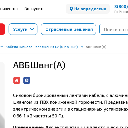
8(800)
ничество
Где купить
Не определено
По Росс
Услуги
Отраслевые решения
Кабели низкого напряжения LV (0.66-3кВ)
АВБШвнг(А)
АВБШвнг(А)
Силовой бронированный лентами кабель, с алюмин
шлангом из ПВХ пониженной горючести. Предназна
электрической энергии в стационарных установка
0,66; 1 кВ частоты 50 Гц.
Применение:
Для эксплуатации в электрических с