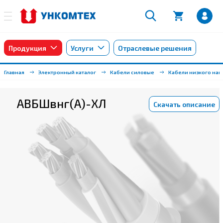
Продукция
Услуги
Отраслевые решения
Главная
Электронный каталог
Кабели силовые
Кабели низкого нап
АВБШвнг(А)-ХЛ
Скачать описание