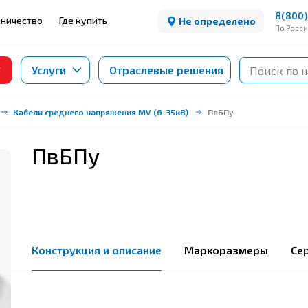
8(800)
ничество
Где купить
Не определено
По Росс
Услуги
Отраслевые решения
Кабели среднего напряжения MV (6-35кВ)
ПвБПу
ПвБПу
Конструкция и описание
Маркоразмеры
Се