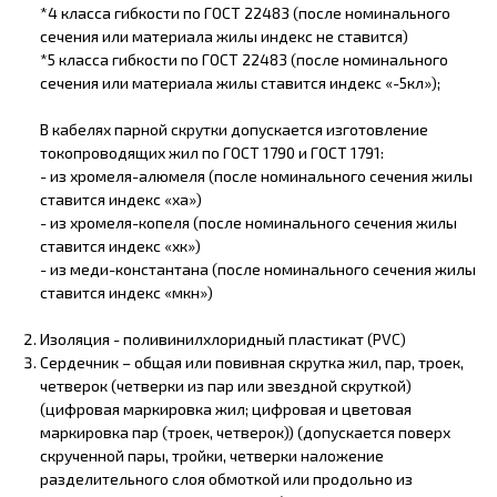
*4 класса гибкости по ГОСТ 22483 (после номинального
сечения или материала жилы индекс не ставится)
*5 класса гибкости по ГОСТ 22483 (после номинального
сечения или материала жилы ставится индекс «-5кл»);
В кабелях парной скрутки допускается изготовление
токопроводящих жил по ГОСТ 1790 и ГОСТ 1791:
- из хромеля-алюмеля (после номинального сечения жилы
ставится индекс «ха»)
- из хромеля-копеля (после номинального сечения жилы
ставится индекс «хк»)
- из меди-константана (после номинального сечения жилы
ставится индекс «мкн»)
Изоляция - поливинилхлоридный пластикат (PVC)
Сердечник – общая или повивная скрутка жил, пар, троек,
четверок (четверки из пар или звездной скруткой)
(цифровая маркировка жил; цифровая и цветовая
маркировка пар (троек, четверок)) (допускается поверх
скрученной пары, тройки, четверки наложение
разделительного слоя обмоткой или продольно из