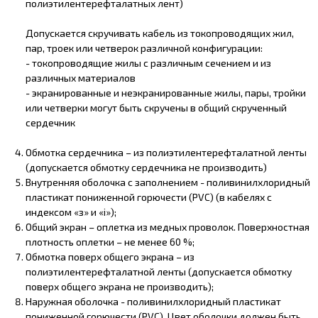
полиэтилентерефталатных лент)
Допускается скручивать кабель из токопроводящих жил,
пар, троек или четверок различной конфигурации:
- токопроводящие жилы с различным сечением и из
различных материалов
- экранированные и неэкранированные жилы, пары, тройки
или четверки могут быть скручены в общий скрученный
сердечник
Обмотка сердечника – из полиэтилентерефталатной ленты
(допускается обмотку сердечника не производить)
Внутренняя оболочка с заполнением - поливинилхлоридный
пластикат пониженной горючести (PVC) (в кабелях с
индексом «з» и «i»);
Общий экран – оплетка из медных проволок. Поверхностная
плотность оплетки – не менее 60 %;
Обмотка поверх общего экрана – из
полиэтилентерефталатной ленты (допускается обмотку
поверх общего экрана не производить);
Наружная оболочка - поливинилхлоридный пластикат
пониженной горючести (PVC). Цвет оболочки должен быть