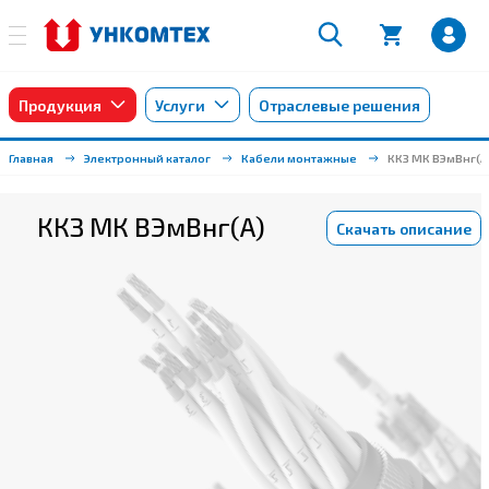
Продукция
Услуги
Отраслевые решения
Главная
Электронный каталог
Кабели монтажные
ККЗ МК ВЭмВнг(А
ККЗ МК ВЭмВнг(А)
Скачать описание