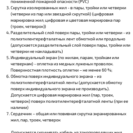
пониженной пожарной опасности (PVC)
Скрутка изолированных жил - в пары, тройки или четверки
(четверки из пар или звездной скруткой) (цифровая
маркировка жил; цифровая и цветовая маркировка пар
(троек, четверок))
Разделительный слой поверх пары, тройки или четверки - из
полиэтилентерефталатных лент обмоткой или продольно
(допускается разделительный слой поверх пары, тройки или
четверки не накладывать)
Индивидуальный экран (по жилам, парам, тройкам или
четверкам) - оплетка из медных луженых проволок.
Поверхностная плотность оплетки – не менее 60 %;
Обмотка поверх индивидуального экрана – из
полиэтилентерефталатной ленты (допускается обмотку
поверх индивидуального экрана не производить).
Допускается цифровая маркировка жил (пар, троек,
четверок) поверх полиэтилентерефталатной ленты (при ее
наличии)
Сердечник – общая или повивная скрутка экранированных
жил, пар, троек, четверок
Допускается скручивать кабель из токопроводящих жил,