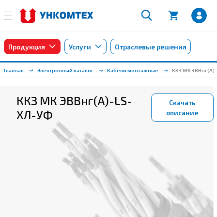
Продукция
Услуги
Отраслевые решения
Главная
Электронный каталог
Кабели монтажные
ККЗ МК ЭВВнг(А)
ККЗ МК ЭВВнг(А)-LS-
Скачать
ХЛ-УФ
описание