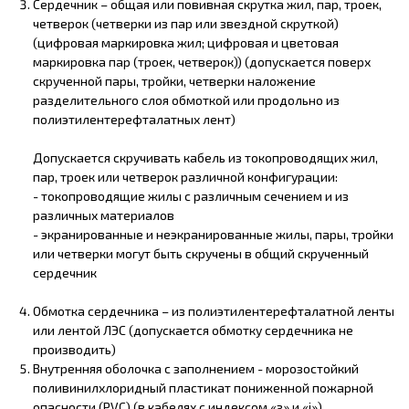
Сердечник – общая или повивная скрутка жил, пар, троек,
четверок (четверки из пар или звездной скруткой)
(цифровая маркировка жил; цифровая и цветовая
маркировка пар (троек, четверок)) (допускается поверх
скрученной пары, тройки, четверки наложение
разделительного слоя обмоткой или продольно из
полиэтилентерефталатных лент)
Допускается скручивать кабель из токопроводящих жил,
пар, троек или четверок различной конфигурации:
- токопроводящие жилы с различным сечением и из
различных материалов
- экранированные и неэкранированные жилы, пары, тройки
или четверки могут быть скручены в общий скрученный
сердечник
Обмотка сердечника – из полиэтилентерефталатной ленты
или лентой ЛЭС (допускается обмотку сердечника не
производить)
Внутренняя оболочка с заполнением - морозостойкий
поливинилхлоридный пластикат пониженной пожарной
опасности (PVC) (в кабелях с индексом «з» и «i»)