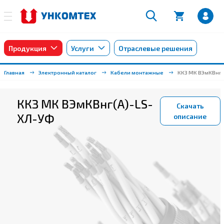
Продукция
Услуги
Отраслевые решения
Главная
Электронный каталог
Кабели монтажные
ККЗ МК ВЭмКВнг(
ККЗ МК ВЭмКВнг(А)-LS-
Скачать
ХЛ-УФ
описание