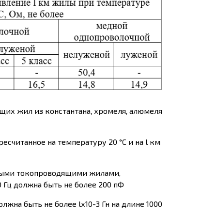
их жил из константана, хромеля, алюмеля
есчитанное на температуру 20 °С и на l км
ными токопроводящими жилами,
0 Гц должна быть не более 200 пФ
на быть не более lх10-3 Гн на длине 1000