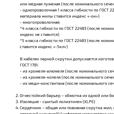
или медная луженая (после номинального сечен
- однопроволочная 1 класса гибкости по ГОСТ 2
материала жилы ставится индекс «-ок»)
- многопроволочная:
*4 класса гибкости по ГОСТ 22483 (после номи
индекс не ставится)
*5 класса гибкости по ГОСТ 22483 (после номи
ставится индекс «-5кл»)
В кабелях парной скрутки допускается изгото
ГОСТ 1791:
- из хромеля-алюмеля (после номинального сеч
- из хромеля-копеля (после номинального сече
- из меди-константана (после номинального се
Огнестойкий барьер – обмотка из одной или 
Изоляция - сшитый полиэтилен (XLPE)
Сердечник – общая или повивная скрутка жил, п
звездной скруткой) (цифровая маркировка жил