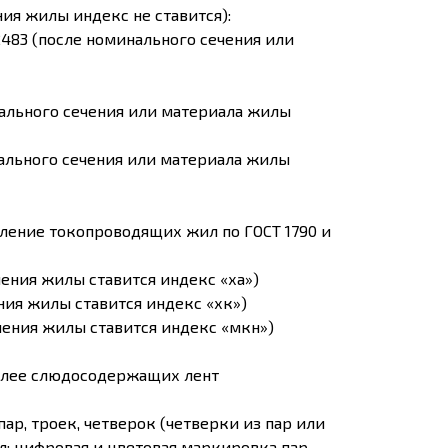
ия жилы индекс не ставится):
2483 (после номинального сечения или
нального сечения или материала жилы
нального сечения или материала жилы
вление токопроводящих жил по ГОСТ 1790 и
ения жилы ставится индекс «ха»)
ния жилы ставится индекс «хк»)
чения жилы ставится индекс «мкн»)
более слюдосодержащих лент
ар, троек, четверок (четверки из пар или
; цифровая и цветовая маркировка пар