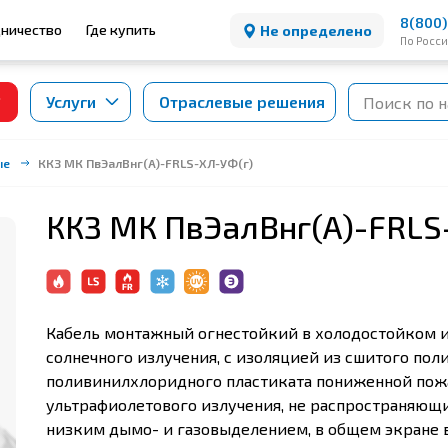
8(800)
ничество
Где купить
Не определено
По Росс
Услуги
Отраслевые решения
ые
ККЗ МК ПвЭалВнг(А)-FRLS-ХЛ-УФ(г)
ККЗ МК ПвЭалВнг(А)-FRLS
Кабель монтажный огнестойкий в холодостойком и
солнечного излучения, с изоляцией из сшитого пол
поливинилхлоридного пластиката пониженной пожа
ультрафиолетового излучения, не распространяющи
низким дымо- и газовыделением, в общем экране