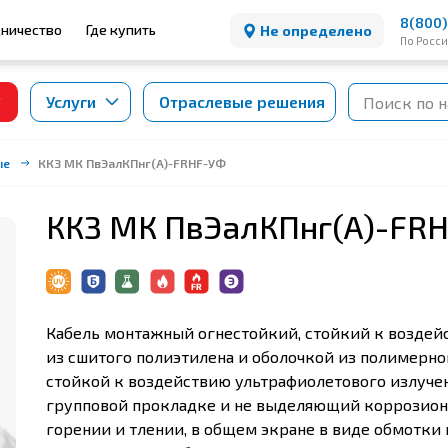
8(800)
ничество
Где купить
Не определено
По Росс
Услуги
Отраслевые решения
ые
ККЗ МК ПвЭалКПнг(А)-FRHF-УФ
ККЗ МК ПвЭалКПнг(А)-FR
Кабель монтажный огнестойкий, стойкий к воздейс
из сшитого полиэтилена и оболочкой из полимерно
стойкой к воздействию ультрафиолетового излуче
групповой прокладке и не выделяющий коррозион
горении и тлении, в общем экране в виде обмотк