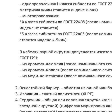
- однопроволочная 1 класса гибкости по ГОСТ 2
материала жилы ставится индекс «-ок»)
- многопроволочная:
*4 класса гибкости по ГОСТ 22483 (после номи
индекс не ставится)
*5 класса гибкости по ГОСТ 22483 (после номи
ставится индекс «-5кл»)
В кабелях парной скрутки допускается изгото
ГОСТ 1791:
- из хромеля-алюмеля (после номинального сеч
- из хромеля-копеля (после номинального сече
- из меди-константана (после номинального се
Огнестойкий барьер – обмотка из одной или 
Изоляция - сшитый полиэтилен (XLPE)
Сердечник – общая или повивная скрутка жил, п
звездной скруткой) (цифровая маркировка жил
(троек, четверок)) (допускается поверх скруч