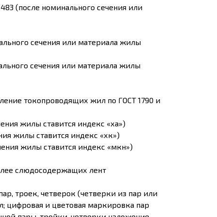
2483 (после номинального сечения или
нального сечения или материала жилы
нального сечения или материала жилы
вление токопроводящих жил по ГОСТ 1790 и
ения жилы ставится индекс «ха»)
ния жилы ставится индекс «хк»)
чения жилы ставится индекс «мкн»)
более слюдосодержащих лент
ар, троек, четверок (четверки из пар или
; цифровая и цветовая маркировка пар
енной пары, тройки, четверки наложение