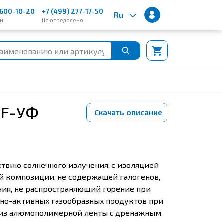
600-10-20
+7 (499) 277-17-50
Ru
ии
Не определено
HF-УФ
Скачать описание
твию солнечного излучения, с изоляцией
й композиции, не содержащей галогенов,
ния, не распространяющий горение при
но-активныx газообразныx продуктов при
и из алюмополимерной ленты с дренажным